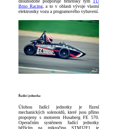
dlouhodobě podporuje brněnský tým
TU
Brno Racing
, a to v oblasti vývoje vlastní
elektroniky vozu a programového vybavení.
Řadící jednotka
Úlohou řadící jednotky je řízení
mechanických solenoidů, které jsou přímo
propojeny s motorem Husaberg FE 570.
Operačním systémem řadící jednotky
běžícím na mikročipu STM32F1 je