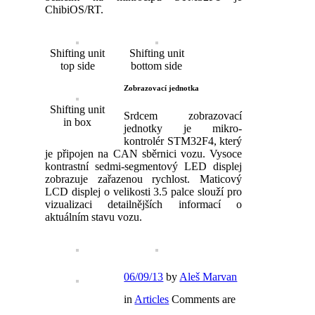
ChibiOS/RT.
Shifting unit
Shifting unit
top side
bottom side
Zobrazovací jednotka
Shifting unit
Srdcem zobrazovací
in box
jednotky je mikro-
kontrolér STM32F4, který
je připojen na CAN sběrnici vozu. Vysoce
kontrastní sedmi-segmentový LED displej
zobrazuje zařazenou rychlost. Maticový
LCD displej o velikosti 3.5 palce slouží pro
vizualizaci detailnějších informací o
aktuálním stavu vozu.
06/09/13
by
Aleš Marvan
in
Articles
Comments are