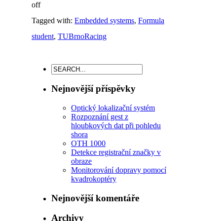
off
Tagged with:
Embedded systems
,
Formula
student
,
TUBrnoRacing
Nejnovější příspěvky
Optický lokalizační systém
Rozpoznání gest z
hloubkových dat při pohledu
shora
OTH 1000
Detekce registrační značky v
obraze
Monitorování dopravy pomocí
kvadrokoptéry
Nejnovější komentáře
Archivy