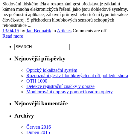
Sledování lidského těla a rozpoznání gest představuje základní
kámen mnoha elektronických řešení, jako jsou dohledové systémy,
bezpečnostní aplikace, zábavní průmysl nebo řešení typu interakce
člověk-stroj. S příchodem hloubkových senzorů schopných
rekonstrukce ...
13/04/15
by
Jan Bednařík
in
Articles
Comments are off
Read more
Nejnovější příspěvky
Optický lokalizační systém
Rozpoznání gest z hloubkových dat při pohledu shora
OTH 1000
Detekce registrační značky v obraze
Monitorování dopravy pomocí kvadrokoptéry
Nejnovější komentáře
Archivy
Červen 2016
Duben 2015