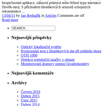
bezpečnostní aplikace, zábavní průmysl nebo řešení typu interakce
člověk-stroj. S příchodem hloubkových senzorů schopných
rekonstrukce ...
13/04/15
by
Jan Bednařík
in
Articles
Comments are off
Read more
Nejnovější příspěvky
Optický lokalizační systém
Rozpoznání gest z hloubkových dat při pohledu shora
OTH 1000
Detekce registrační značky v obraze
Monitorování dopravy pomocí kvadrokoptéry
Nejnovější komentáře
Archivy
Červen 2016
Duben 2015
Únor 2015
Duben 2014