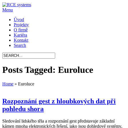
Menu
Úvod
Projekty
O firmě
Kariéra
Kontakt
Search
Posts Tagged: Euroluce
Home
»
Euroluce
Rozpoznání gest z hloubkových dat při
pohledu shora
Sledování lidského těla a rozpoznání gest představuje základní
kámen mnoha elektronických řešení, jako jsou dohledové systémy,